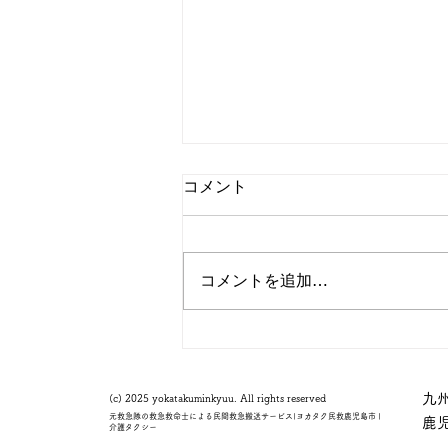
コメント
コメントを追加…
年末年始の営業について
九
(c) 2025 yokatakuminkyuu. All
rights reserved
元救急隊の救急救命士による民間救急搬送サービス|ヨカタク民救鹿児島市 |
鹿
介護タクシー