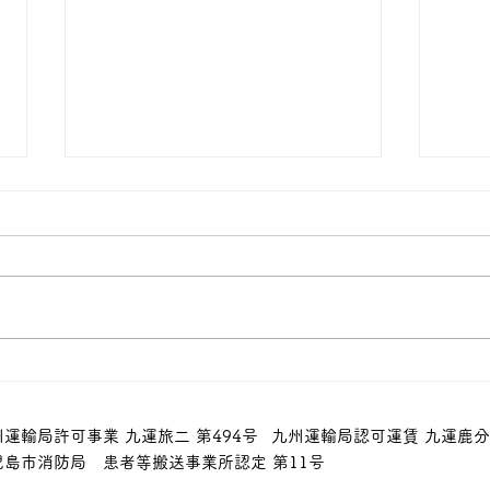
階段
移送費について（お金が戻っ
てくる？！）
州運輸局許可事業 九運旅二 第494号
九州運輸局認可運賃 九運鹿分 
児島市消防局 患者等搬送事業所認定 第11号