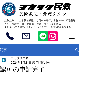
ヨカタク民救
民間救急・介護タクシー
​救急救命士による転院搬送、自宅への急行、病院からの帰宅搬送
外出、施設からの一時帰宅、旅行、精神疾患の搬送
まずは、１本の電話から！ラインからの問い合わせも対応してます。
記事
ヨカタク民救
2024年3月21日
読了時間: 1分
認可の申請完了